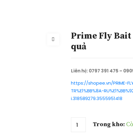
Prime Fly Bait 
quả
Liên hệ: 0797 391 475 – 09
https://shopee.vn/PRIME-F
TR%E1%BB%8A-RU%E1%BB%92
i.318589279.3555951418
Số lượng
Trong kho:
Cò