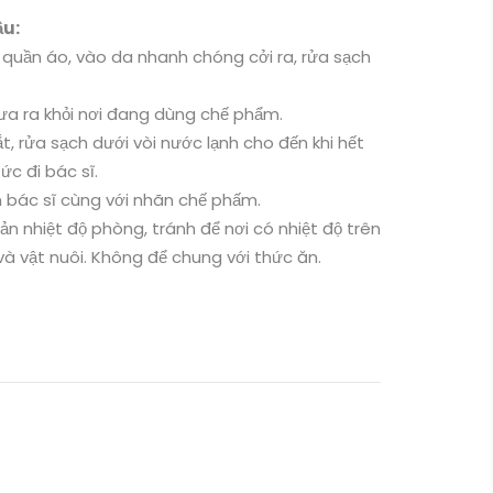
ầu:
quần áo, vào da nhanh chóng cởi ra, rửa sạch
đưa ra khỏi nơi đang dùng chế phẩm.
, rửa sạch dưới vòi nước lạnh cho đến khi hết
ức đi bác sĩ.
m bác sĩ cùng với nhãn chế phấm.
n nhiệt độ phòng, tránh để nơi có nhiệt độ trên
và vật nuôi. Không để chung với thức ăn.