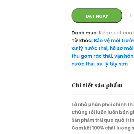
ĐẶT NGAY
Danh mục:
Kiểm soát côn 
Từ khóa:
Bảo vệ môi trườ
xử lý nước thải
,
hồ sơ môi
thu gom rác thải
,
vận hành
nước thải
,
xử lý tẩy sơn
Chi tiết sản phẩm
Là nhà phân phối chính th
Chúng tôi luôn luôn bán g
Sản phẩm trải qua quá trì
Cam kết 100% chất lương 