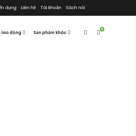
ển dụng
Liên hệ
Tài khoản
Sách nói
0
ộ lao động
Sản phẩm khác
ị ruồi hiệu
uồi, trị ruồi hiệu quả
Cửa hàng
Trang chủ