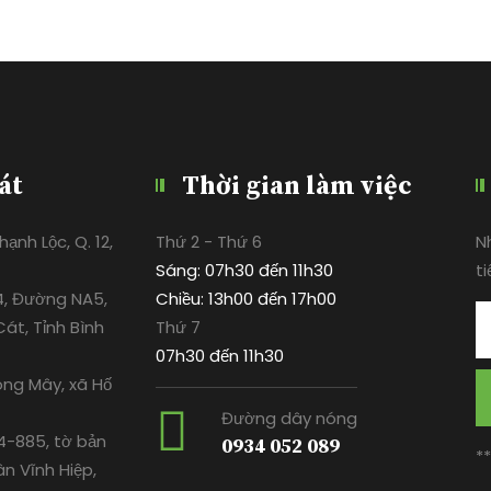
át
Thời gian làm việc
ạnh Lộc, Q. 12,
Thứ 2 - Thứ 6
N
Sáng: 07h30 đến 11h30
ti
4, Đường NA5,
Chiều: 13h00 đến 17h00
át, Tỉnh Bình
Thứ 7
07h30 đến 11h30
ông Mây, xã Hố
Đường dây nóng
-885, tờ bản
0934 052 089
*
ân Vĩnh Hiệp,