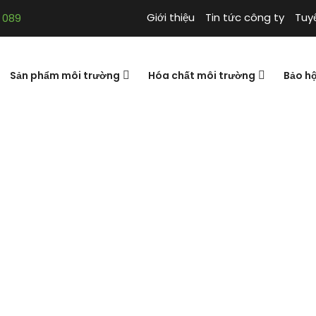
Giới thiệu
Tin tức công ty
Tuy
 089
Sản phẩm môi trường
Hóa chất môi trường
Bảo h
t – Diệt ruồi, tr
Prime Fly Bait – Diệt r