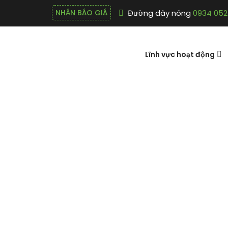
Đường dây nóng
0934 052
NHẬN BÁO GIÁ
Lĩnh vực hoạt động
Prime Fly Bai
quả