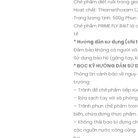
Chế phẩm diệt ruồi trong gia
Hoạt chất: Thiamethoxam 1
Trọng lượng tịnh: 500g Phun
Chế phẩm PRIME FLY BAIT là c
tế
* Hướng dẫn sử dụng (chi 
Đảm bảo không có người và 
Sử dụng bảo hộ (găng tay, kí
* ĐỌC KỸ HƯỚNG DẪN SỬ 
Thông tin cảnh báo về nguy 
trường:
– Tránh để chế phấm tiếp xúc
– Rửa sạch tay với xà phòng
– Tránh phun chế phẩm tron
biến, chứa đựng thực phẩm.
– Không thải bao bì đựng c
các nguồn nước công cộng. Th
hại.