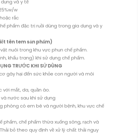
 dụng và y tế
,25%w/w
 hoặc rắc
hế phẩm đặc trị ruồi dùng trong gia dụng và y
tiết tên tem sản phẩm)
vật nuôi trong khu vực phun chế phẩm.
nh, khẩu trang) khi sử dụng chế phẩm.
DỤNG TRƯỚC KHI SỬ DÙNG
cơ gây hại đến sức khỏe con người và môi
 với mắt, da, quần áo.
 và nước sau khi sử dụng
g phòng có em bé và người bệnh, khu vực chế
hế phẩm, chế phẩm thừa xuống sông, rạch và
ải bỏ theo quy định về xử lý chất thải nguy