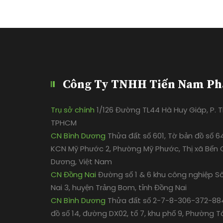
Công Ty TNHH Tiến Nam Ph
Trụ sở chính
1/126 Đường TL44 Hà Huy Giáp, P. Th
TPHCM
CN Bình Dương
Thửa đất số 601, Tờ bản đồ số 6
KCN Mỹ Phước 2, Phường Mỹ Phước, Thị xã Bến C
Dương, Việt Nam
CN Đồng Nai
Đường số 1 & 6 khu công nghiệp S
Nai 3, huyện Trảng Bom, tỉnh Đồng Nai
CN Bình Dương
Thửa đất số 2-7-8-306-372-884
đồ số 14, đường DX02, tổ 7, khu phố 9, Phường T