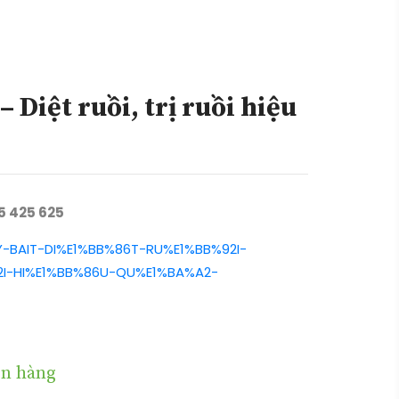
– Diệt ruồi, trị ruồi hiệu
05 425 625
LY-BAIT-DI%E1%BB%86T-RU%E1%BB%92I-
I-HI%E1%BB%86U-QU%E1%BA%A2-
n hàng