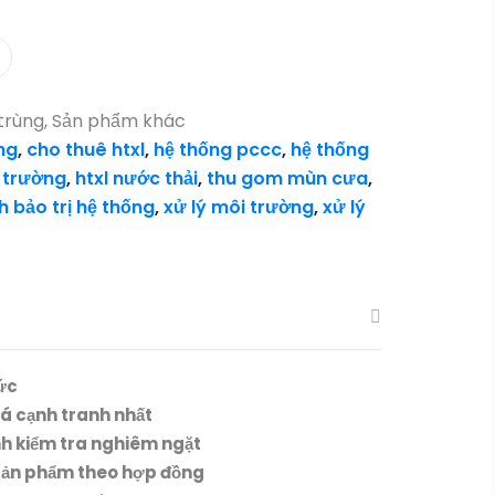
trùng
,
Sản phẩm khác
ng
,
cho thuê htxl
,
hệ thống pccc
,
hệ thống
 trường
,
htxl nước thải
,
thu gom mùn cưa
,
 bảo trị hệ thống
,
xử lý môi trường
,
xử lý
ức
iá cạnh tranh nhất
nh kiểm tra nghiêm ngặt
sản phẩm theo hợp đồng