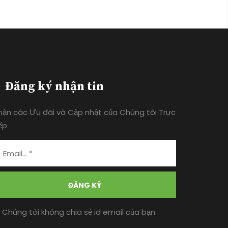
Đăng ký nhận tin
hận các Ưu đãi và Cập nhật của Chúng tôi Trực
ếp
ĐĂNG KÝ
* Chúng tôi không chia sẻ id email của bạn.