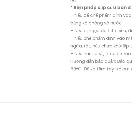
* Biện pháp cấp cứu ban đ
– Nếu để chế phẩm dính vào 
bằng xà phòng và nước.
– Nếu bị ngộp do hít nhiều, 
– Nếu chế phấm dính vào mắt
ngứa, rát, nếu chưa khỏi lập t
– Nếu nuốt phải, đưa đi khá
Hướng dẫn bảo quản: Bảo quả
50°C. Để xa tầm tay trẻ em 