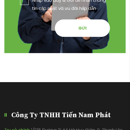
Nhấp vào đây & Gửi để nhận thông
tin cập nhật và ưu đãi hấp dẫn
GỬI
Công Ty TNHH Tiến Nam Phát
Trụ sở chính
1/126 Đường TL44 Hà Huy Giáp, P. Thạnh Lộc,