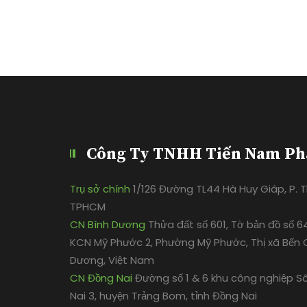
Công Ty TNHH Tiến Nam Ph
Trụ sở chính
1/126 Đường TL44 Hà Huy Giáp, P. Th
TPHCM
CN Bình Dương
Thửa đất số 601, Tờ bản đồ số 6
KCN Mỹ Phước 2, Phường Mỹ Phước, Thị xã Bến C
Dương, Việt Nam
CN Đồng Nai
Đường số 1 & 6 khu công nghiệp S
Nai 3, huyện Trảng Bom, tỉnh Đồng Nai