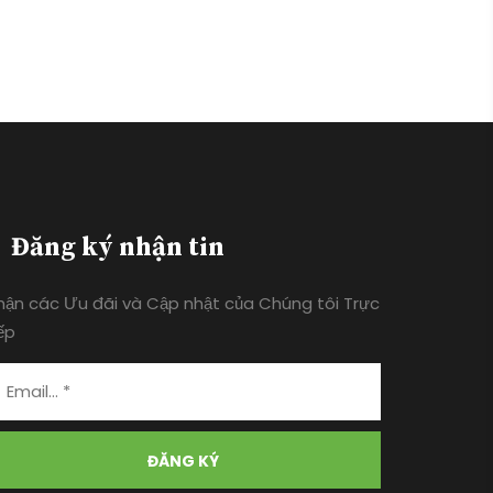
Đăng ký nhận tin
hận các Ưu đãi và Cập nhật của Chúng tôi Trực
ếp
ĐĂNG KÝ