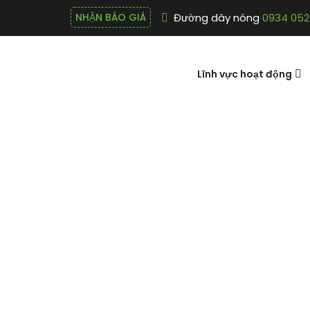
Đường dây nóng
0934 052
NHẬN BÁO GIÁ
Lĩnh vực hoạt động
Giày bảo hộ