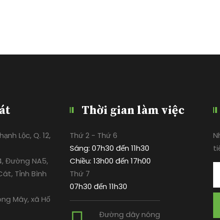
át
Thời gian làm việc
ạnh Lộc, Q. 12,
Thứ 2 - Thứ 6
N
Sáng: 07h30 đến 11h30
ti
4, Đường NA5,
Chiều: 13h00 đến 17h00
át, Tỉnh Bình
Thứ 7
07h30 đến 11h30
ông Mây, xã Hố
Đường dây nóng