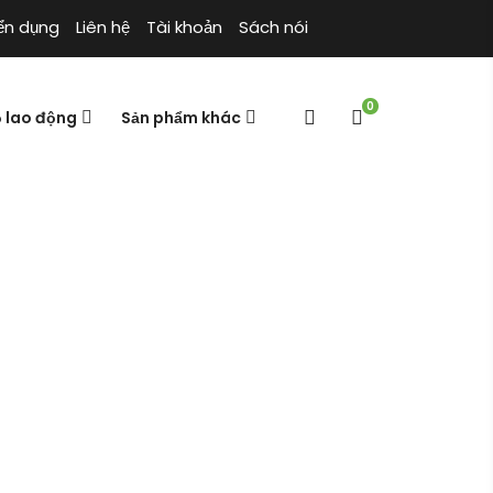
ển dụng
Liên hệ
Tài khoản
Sách nói
0
ộ lao động
Sản phẩm khác
Giày bảo hộ
Bảo hộ lao động
Trang chủ