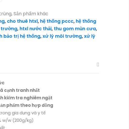
trùng
,
Sản phẩm khác
ng
,
cho thuê htxl
,
hệ thống pccc
,
hệ thống
 trường
,
htxl nước thải
,
thu gom mùn cưa
,
 bảo trị hệ thống
,
xử lý môi trường
,
xử lý
ức
iá cạnh tranh nhất
nh kiểm tra nghiêm ngặt
sản phẩm theo hợp đồng
trong gia dụng và y tế
0% w/w (200g/kg)
uất