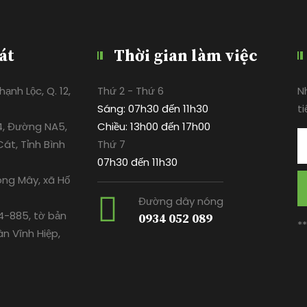
át
Thời gian làm việc
ạnh Lộc, Q. 12,
Thứ 2 - Thứ 6
N
Sáng: 07h30 đến 11h30
ti
4, Đường NA5,
Chiều: 13h00 đến 17h00
át, Tỉnh Bình
Thứ 7
07h30 đến 11h30
ông Mây, xã Hố
Đường dây nóng
-885, tờ bản
0934 052 089
*
ân Vĩnh Hiệp,