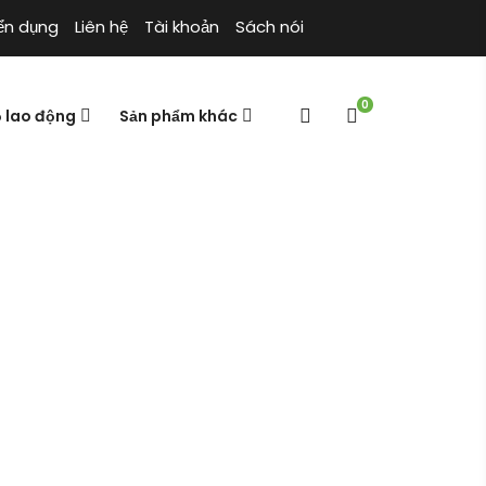
ển dụng
Liên hệ
Tài khoản
Sách nói
0
ộ lao động
Sản phẩm khác
 trùng ruồi
 – Diệt ấu trùng ruồi
Cửa hàng
Trang chủ