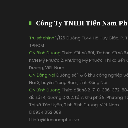
Công Ty TNHH Tiến Nam Ph
Trụ sở chính
1/126 Đường TL44 Hà Huy Giáp, P. Th
TPHCM
CN Bình Dương
Thửa đất số 601, Tờ bản đồ số 6
KCN Mỹ Phước 2, Phường Mỹ Phước, Thị xã Bến C
Dương, Việt Nam
CN Đồng Nai
Đường số 1 & 6 khu công nghiệp S
Nai 3, huyện Trảng Bom, tỉnh Đồng Nai
CN Bình Dương
Thửa đất số 2-7-8-306-372-884
đồ số 14, đường DX02, tổ 7, khu phố 9, Phường T
Thị xã Tân Uyên, Tỉnh Bình Dương, Việt Nam
0934 052 089
info@tiennamphat.vn