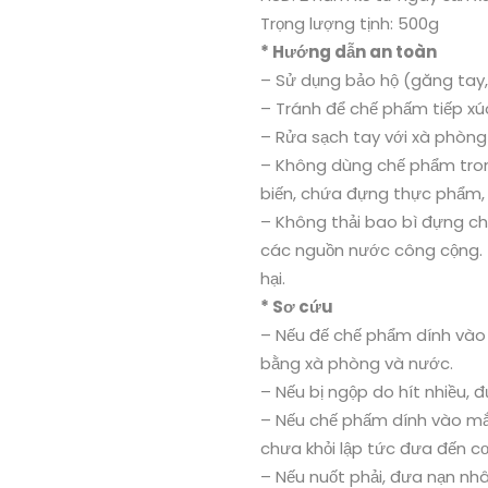
Trọng lượng tịnh: 500g
* Hướng dẫn an toàn
– Sử dụng bảo hộ (găng tay, 
– Tránh để chế phấm tiếp xúc
– Rửa sạch tay với xà phòng
– Không dùng chế phẩm tron
biến, chứa đựng thực phẩm,
– Không thải bao bì đựng c
các nguồn nước công cộng. Th
hại.
* Sơ cứu
– Nếu đế chế phẩm dính vào 
bằng xà phòng và nước.
– Nếu bị ngộp do hít nhiều, 
– Nếu chế phấm dính vào mắt
chưa khỏi lập tức đưa đến c
– Nếu nuốt phải, đưa nạn nh