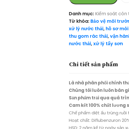
Danh mục:
Kiểm soát côn 
Từ khóa:
Bảo vệ môi trườ
xử lý nước thải
,
hồ sơ môi
thu gom rác thải
,
vận hành
nước thải
,
xử lý tẩy sơn
Chi tiết sản phẩm
Là nhà phân phối chính th
Chúng tôi luôn luôn bán g
Sản phẩm trải qua quá trì
Cam kết 100% chất lương 
Chế phẩm diệt ấu trùng ruồi 
Hoạt chất: Diflubenzuron 2
HSD: 2 năm kể từ ngày sản x