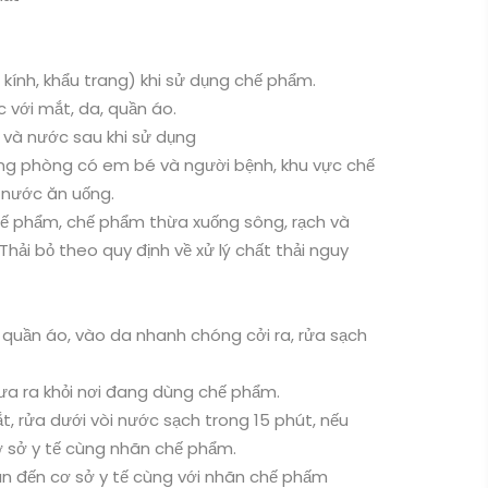
kính, khẩu trang) khi sử dụng chế phẩm.
 với mắt, da, quần áo.
 và nước sau khi sử dụng
g phòng có em bé và người bệnh, khu vực chế
 nước ăn uống.
hế phẩm, chế phẩm thừa xuống sông, rạch và
ải bỏ theo quy định về xử lý chất thải nguy
quần áo, vào da nhanh chóng cởi ra, rửa sạch
đưa ra khỏi nơi đang dùng chế phẩm.
, rửa dưới vòi nước sạch trong 15 phút, nếu
ơ sở y tế cùng nhãn chế phẩm.
ân đến cơ sở y tế cùng với nhãn chế phấm