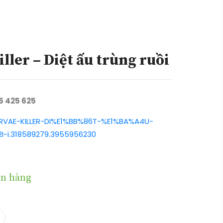
ller – Diệt ấu trùng ruồi
05 425 625
ARVAE-KILLER-DI%E1%BB%86T-%E1%BA%A4U-
-i.318589279.3955956230
n hàng