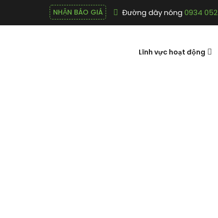
Đường dây nóng
0934 052
NHẬN BÁO GIÁ
Lĩnh vực hoạt động
Prime larvae