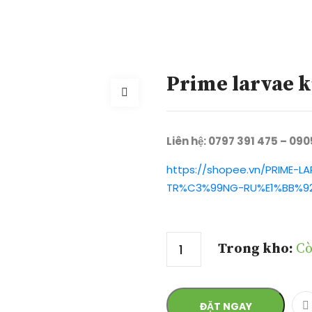
Prime larvae ki
Liên hệ: 0797 391 475 – 09
https://shopee.vn/PRIME-L
TR%C3%99NG-RU%E1%BB%92I
Số lượng
Trong kho:
Cò
ĐẶT NGAY