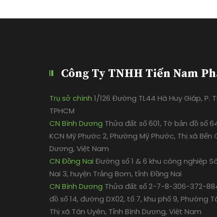
Công Ty TNHH Tiến Nam Ph
Trụ sở chính
1/126 Đường TL44 Hà Huy Giáp, P. Th
TPHCM
CN Bình Dương
Thửa đất số 601, Tờ bản đồ số 6
KCN Mỹ Phước 2, Phường Mỹ Phước, Thị xã Bến C
Dương, Việt Nam
CN Đồng Nai
Đường số 1 & 6 khu công nghiệp S
Nai 3, huyện Trảng Bom, tỉnh Đồng Nai
CN Bình Dương
Thửa đất số 2-7-8-306-372-884
đồ số 14, đường DX02, tổ 7, khu phố 9, Phường T
Thị xã Tân Uyên, Tỉnh Bình Dương, Việt Nam