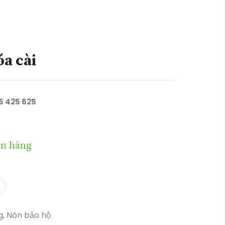
a cài
05 425 625
n hàng
g
,
Nón bảo hộ