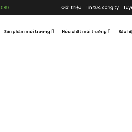
Giới thiệu
Tin tức công ty
Tuy
 089
Sản phẩm môi trường
Hóa chất môi trường
Bảo h
khóa cài
N