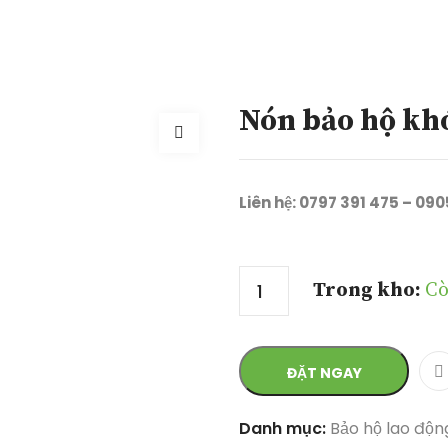
Nón bảo hộ khó
Liên hệ: 0797 391 475 – 09
Số lượng
Trong kho:
Cò
ĐẶT NGAY
Danh mục:
Bảo hộ lao độn