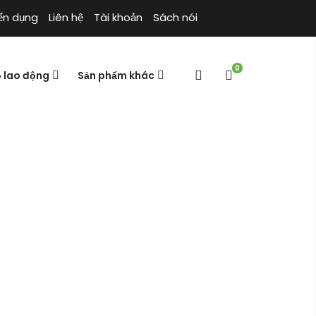
ển dụng
Liên hệ
Tài khoản
Sách nói
0
ộ lao động
Sản phẩm khác
ón bảo hộ khóa cài
Cửa hàng
Trang chủ