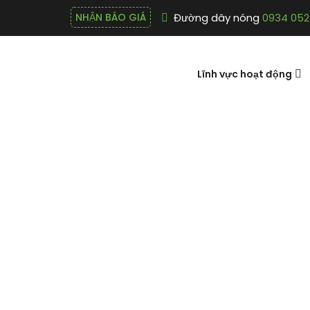
Đường dây nóng
0934 052
NHẬN BÁO GIÁ
Lĩnh vực hoạt động
Nón bảo hộ 