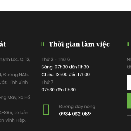
át
Thời gian làm việc
ạnh Lộc, Q. 12,
Thứ 2 - Thứ 6
N
Sáng: 07h30 đến 11h30
ti
4, Đường NA5,
Chiều: 13h00 đến 17h00
át, Tỉnh Bình
Thứ 7
07h30 đến 11h30
ông Mây, xã Hố
Đường dây nóng
-885, tờ bản
0934 052 089
*
ân Vĩnh Hiệp,