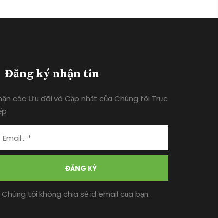
Đăng ký nhận tin
hận các Ưu đãi và Cập nhật của Chúng tôi Trực
ếp
ĐĂNG KÝ
* Chúng tôi không chia sẻ id email của bạn.