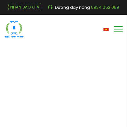
Đường dây nóng
0934 052 089
NHẬN BÁO GIÁ
MÁY ĐUN NƯỚC NÓNG
TỰ ĐỘNG DAB190
Cửa hàng
Trang chủ
MÁY ĐUN NƯỚC NÓNG TỰ ĐỘNG DAB190