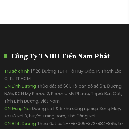
Công Ty TNHH Tiến Nam Phát
Trụ sở chính
1/126 Đường TL44 Hà Huy Giáp, P. Thạnh Lộc,
Q. 12, TPHCM
CN Bình Dương
Thửa đất số 601, Tờ bản đồ số 64, Đường
NA5, KCN Mỹ Phước 2, Phường Mỹ Phước, Thị xã Bến Cát,
Tỉnh Bình Dương, Việt Nam
CN Đồng Nai
Đường số 1 & 6 khu công nghiệp Sông Mây,
xã Hố Nai 3, huyện Trảng Bom, tỉnh Đồng Nai
CN Bình Dương
Thửa đất số 2-7-8-306-372-884-885, tờ