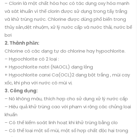
– Clorin là một chất hóa học có tác dụng oxy hóa mạnh
và sát khuẩn vì thế clorin được sử dụng trong tẩy trắng
và khử trùng nước. Chlorine được dùng phổ biến trong
thủy sản,dệt nhuộm, xử lý nước cấp và nước thải, nước bể
bơi
2. Thành phần:
Chlorine có các dạng tự do chlorine hay hypochlorite.
– Hypochlorite có 2 loại :
+ Hypochlorite natri (NAOCL) dạng lỏng
+ Hypochlorite canxi Ca(OCL)2 dạng bột trắng , mùi cay
xốc, khi pha với nước có mùi vị.
3. Công dụng:
– Nó không màu, thích hợp cho sử dụng xử lý nước cấp
– Hiệu quả khử trùng cao với phạm vi rộng các chủng loại
khuẩn
– Có thể kiểm soát linh hoạt khi khử trùng bằng clo
– Có thể loại một số mùi, một số hợp chất độc hại trong