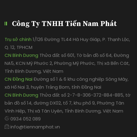
Công Ty TNHH Tiến Nam Phát
Trụ sở chính
1/126 Đường TL44 Hà Huy Giáp, P. Thạnh Lộc,
Q. 12, TPHCM
CN Bình Dương
Thửa đất số 601, Tờ bản đồ số 64, Đường
NA5, KCN Mỹ Phước 2, Phường Mỹ Phước, Thị xã Bến Cát,
Tỉnh Bình Dương, Việt Nam
CN Đồng Nai
Đường số 1 & 6 khu công nghiệp Sông Mây,
xã Hố Nai 3, huyện Trảng Bom, tỉnh Đồng Nai
CN Bình Dương
Thửa đất số 2-7-8-306-372-884-885, tờ
bản đồ số 14, đường DX02, tổ 7, khu phố 9, Phường Tân
Vĩnh Hiệp, Thị xã Tân Uyên, Tỉnh Bình Dương, Việt Nam
0934 052 089
info@tiennamphat.vn