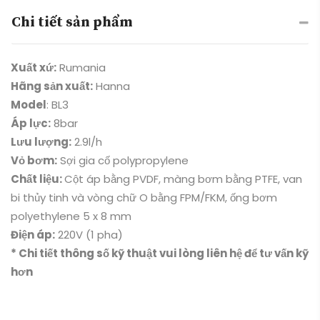
Chi tiết sản phẩm
Xuất xứ:
Rumania
Hãng sản xuất:
Hanna
Model
: BL3
Áp lực:
8bar
Lưu lượng:
2.9l/h
Vỏ bơm:
Sợi gia cố polypropylene
Chất liệu:
Cột áp bằng PVDF, màng bơm bằng PTFE, van
bi thủy tinh và vòng chữ O bằng FPM/FKM, ống bơm
polyethylene 5 x 8 mm
Điện áp:
220V (1 pha)
* Chi tiết thông số kỹ thuật vui lòng liên hệ để tư vấn kỹ
hơn