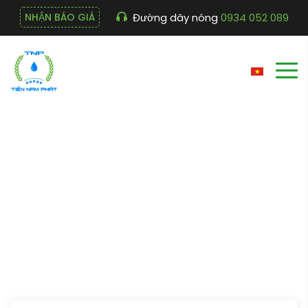
Đường dây nóng
0934 052 089
NHẬN BÁO GIÁ
3. Nghệ thuật đặt câu
hỏi ?
3. Nghệ thuật đặt câu hỏi ?
Trang chủ