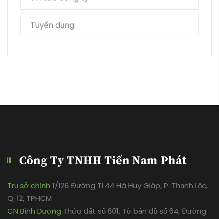
Tuyển dụng
Công Ty TNHH Tiến Nam Phát
Trụ sở chính
1/126 Đường TL44 Hà Huy Giáp, P. Thạnh Lộc,
Q. 12, TPHCM
CN Bình Dương
Thửa đất số 601, Tờ bản đồ số 64, Đường