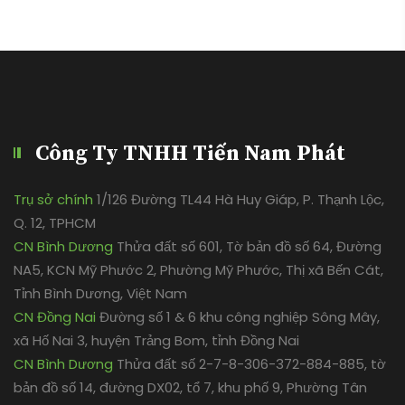
Công Ty TNHH Tiến Nam Phát
Trụ sở chính
1/126 Đường TL44 Hà Huy Giáp, P. Thạnh Lộc,
Q. 12, TPHCM
CN Bình Dương
Thửa đất số 601, Tờ bản đồ số 64, Đường
NA5, KCN Mỹ Phước 2, Phường Mỹ Phước, Thị xã Bến Cát,
Tỉnh Bình Dương, Việt Nam
CN Đồng Nai
Đường số 1 & 6 khu công nghiệp Sông Mây,
xã Hố Nai 3, huyện Trảng Bom, tỉnh Đồng Nai
CN Bình Dương
Thửa đất số 2-7-8-306-372-884-885, tờ
bản đồ số 14, đường DX02, tổ 7, khu phố 9, Phường Tân