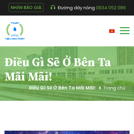
Đường dây nóng
0934 052 089
NHẬN BÁO GIÁ
Điều Gì Sẽ Ở Bên Ta
Mãi Mãi!
Điều Gì Sẽ Ở Bên Ta Mãi Mãi!
Trang chủ