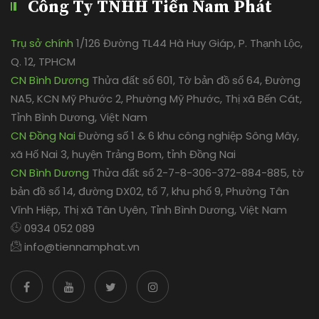
Công Ty TNHH Tiến Nam Phát
Trụ sở chính
1/126 Đường TL44 Hà Huy Giáp, P. Thạnh Lộc,
Q. 12, TPHCM
CN Bình Dương
Thửa đất số 601, Tờ bản đồ số 64, Đường
NA5, KCN Mỹ Phước 2, Phường Mỹ Phước, Thị xã Bến Cát,
Tỉnh Bình Dương, Việt Nam
CN Đồng Nai
Đường số 1 & 6 khu công nghiệp Sông Mây,
xã Hố Nai 3, huyện Trảng Bom, tỉnh Đồng Nai
CN Bình Dương
Thửa đất số 2-7-8-306-372-884-885, tờ
bản đồ số 14, đường DX02, tổ 7, khu phố 9, Phường Tân
Vĩnh Hiệp, Thị xã Tân Uyên, Tỉnh Bình Dương, Việt Nam
0934 052 089
info@tiennamphat.vn