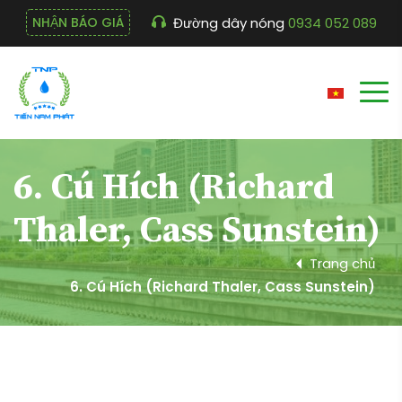
Đường dây nóng
0934 052 089
NHẬN BÁO GIÁ
6. Cú Hích (Richard
Thaler, Cass Sunstein)
Trang chủ
6. Cú Hích (Richard Thaler, Cass Sunstein)