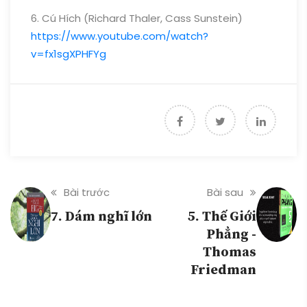
6. Cú Hích (Richard Thaler, Cass Sunstein)
https://www.youtube.com/watch?
v=fx1sgXPHFYg
Bài trước
Bài sau
7. Dám nghĩ lớn
5. Thế Giới
Phẳng -
Thomas
Friedman