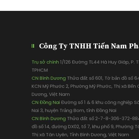
Công Ty TNHH Tiến Nam Ph
Trụ sở chính
1/126 Đường TL44 Hà Huy Giáp, P. Th
TPHCM
CN Bình Dương
Thửa đất số 601, Tờ bản đồ số 6
KCN Mỹ Phước 2, Phường Mỹ Phước, Thị xã Bến C
Dương, Việt Nam
CN Đồng Nai
Đường số 1 & 6 khu công nghiệp S
Nai 3, huyện Trảng Bom, tỉnh Đồng Nai
CN Bình Dương
Thửa đất số 2-7-8-306-372-884
đồ số 14, đường DX02, tổ 7, khu phố 9, Phường T
Thị xã Tân Uyên, Tỉnh Bình Dương, Việt Nam