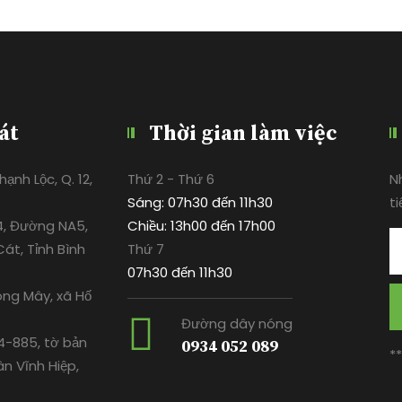
át
Thời gian làm việc
ạnh Lộc, Q. 12,
Thứ 2 - Thứ 6
N
Sáng: 07h30 đến 11h30
ti
4, Đường NA5,
Chiều: 13h00 đến 17h00
át, Tỉnh Bình
Thứ 7
07h30 đến 11h30
ông Mây, xã Hố
Đường dây nóng
-885, tờ bản
0934 052 089
*
ân Vĩnh Hiệp,