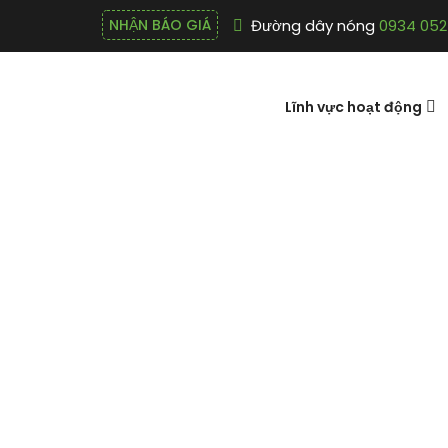
Đường dây nóng
0934 052
NHẬN BÁO GIÁ
Lĩnh vực hoạt động
13. Binh ph
tiền