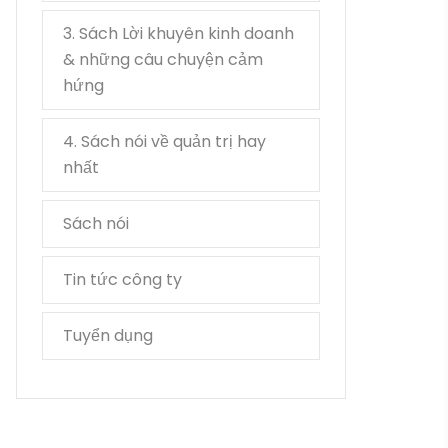
3. Sách Lời khuyên kinh doanh
3
& những câu chuyện cảm
hứng
4. Sách nói về quản trị hay
1
nhất
Sách nói
35
Tin tức công ty
15
Tuyển dụng
2