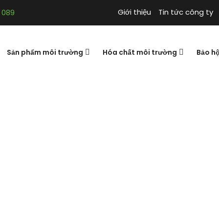
Giới thiệu
Tin tức công ty
 089
Sản phẩm môi trường
Hóa chất môi trường
Bảo h
áp Tôn Tử và ngh
13. Binh phá