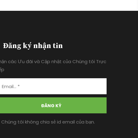
Đăng ký nhận tin
hận các Ưu đãi và Cập nhật của Chúng tôi Trực
ếp
ĐĂNG KÝ
* Chúng tôi không chia sẻ id email của bạn.