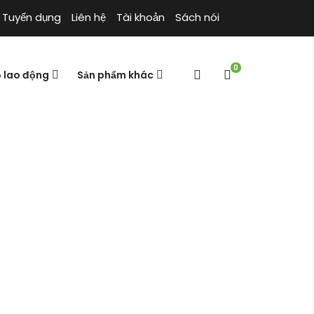
Tuyển dụng
Liên hệ
Tài khoản
Sách nói
0
ộ lao động
Sản phẩm khác
ệ thuật kiếm
p Tôn Tử và nghệ thuật kiếm tiền
Trang chủ